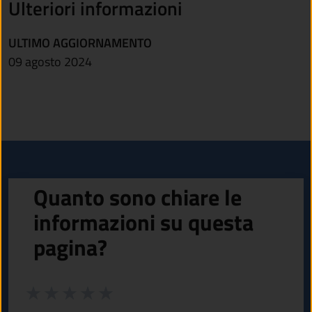
Ulteriori informazioni
ULTIMO AGGIORNAMENTO
09 agosto 2024
Quanto sono chiare le
informazioni su questa
pagina?
Valuta da 1 a 5 stelle la pagina
Valuta 1 stelle su 5
Valuta 2 stelle su 5
Valuta 3 stelle su 5
Valuta 4 stelle su 5
Valuta 5 stelle su 5