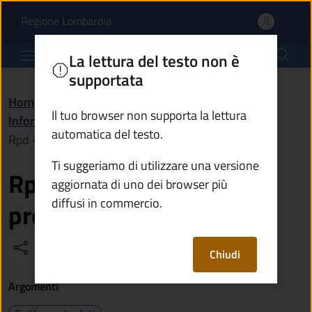
Rpd - Responsabile della
Vai al contenuto principale
(apre in un'altra scheda).
Regione Lombardia
Comune di Losine
La lettura del testo non è
supportata
Home
/
Amministrazione
/
Il tuo browser non supporta la lettura
Informazioni istituzionali
/
automatica del testo.
Rpd - Responsabile della protezione dei dati
Ti suggeriamo di utilizzare una versione
Rpd - Responsabile della
aggiornata di uno dei browser più
diffusi in commercio.
protezione dei dati
Condividi
Vedi azioni
Chiudi
Argomenti