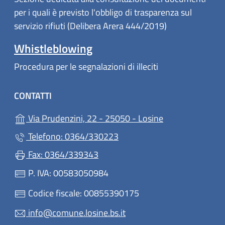
per i quali è previsto l'obbligo di trasparenza sul
servizio rifiuti (Delibera Arera 444/2019)
Whistleblowing
Procedura per le segnalazioni di illeciti
CONTATTI
(apre in un'altra
Via Prudenzini, 22 - 25050 - Losine
Telefono: 0364/330223
Fax: 0364/339343
P. IVA: 00583050984
Codice fiscale: 00855390175
info@comune.losine.bs.it