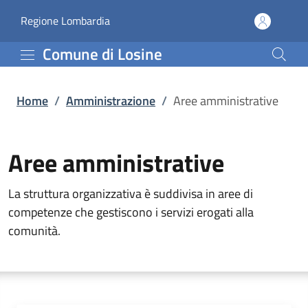
Aree amministrative | C
Vai al contenuto principale
(apre in un'altra scheda).
Regione Lombardia
Comune di Losine
Home
/
Amministrazione
/
Aree amministrative
Aree amministrative
La struttura organizzativa è suddivisa in aree di
competenze che gestiscono i servizi erogati alla
comunità.